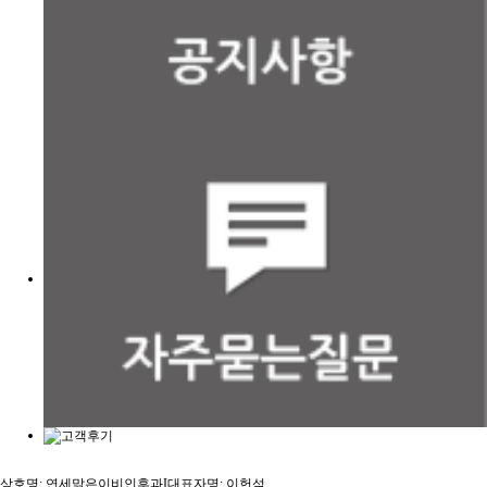
상호명: 연세맑은이비인후과
I
대표자명: 이헌석