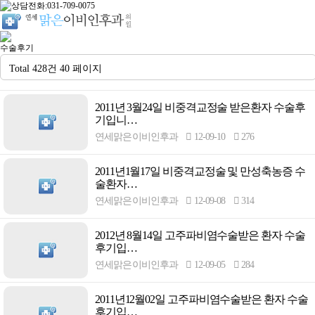
수술후기
Total 428건
40 페이지
2011년 3월24일 비중격교정술 받은환자 수술후
기입니…
연세맑은이비인후과
12-09-10
276
2011년1월17일 비중격교정술 및 만성축농증 수
술환자…
연세맑은이비인후과
12-09-08
314
2012년 8월14일 고주파비염수술받은 환자 수술
후기입…
연세맑은이비인후과
12-09-05
284
2011년12월02일 고주파비염수술받은 환자 수술
후기입…