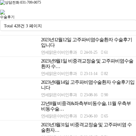
수술후기
Total 428건
3 페이지
2023년12월12일 고주파비염수술환자 수술후기
입니다
연세맑은이비인후과
24-01-25
61
2023년9월1일 비중격교정술 및 고주파비염수술
환자 수…
연세맑은이비인후과
23-11-14
82
2023년6월14일 고주파비염수술환자 수술후기입
니다
연세맑은이비인후과
23-08-16
90
22년8월 비중격&좌측부비동수술, 11월 우측부
비동수술…
연세맑은이비인후과
23-06-10
65
2023년3월31일 비중격교정술 및 고주파비염 수
술환자…